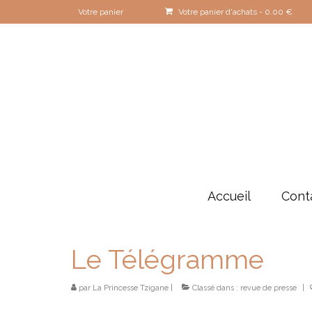
Votre panier
Votre panier d'achats
-
0.00
€
Accueil
Cont
Le Télégramme
par
La Princesse Tzigane
|
Classé dans :
revue de presse
|