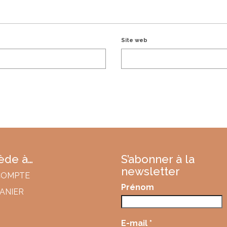
Site web
cède à…
S’abonner à la
newsletter
COMPTE
Prénom
ANIER
E-mail
*