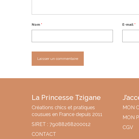
Nom
*
E-mail
*
La Princesse Tzigane
J’ac
Créations chics et pratiques
MON 
cousues en France depuis 2011
MON P
SIRET : 79088268200012
CGV
CONTACT