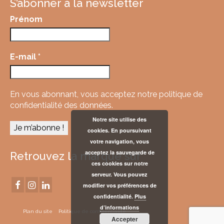
S’abonner à la newsletter
Prénom
E-mail
*
En vous abonnant, vous acceptez
notre politique de
confidentialité des données.
Notre site utilise des
cookies. En poursuivant
votre navigation, vous
acceptez la sauvegarde de
Retrouvez la marque sur
ces cookies sur notre
serveur. Vous pouvez
modifier vos préférences de
confidentialité.
Plus
d’informations
Plan du site
Politique de confidentialité
Accepter