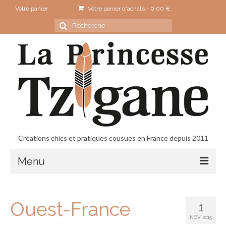
Votre panier
Votre panier d'achats
-
0.00
€
Rechercher
:
Créations chics et pratiques cousues en France depuis 2011
Menu
Accueil
Ouest-France
1
Contact
NOV 2015