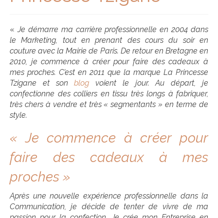
Idées cadeaux
Cadeaux FEMME
«
Je démarre ma carrière professionnelle en 2004 dans
le Marketing, tout en prenant des cours du soir en
Cadeaux HOMME
couture avec la Mairie de Paris. De retour en Bretagne en
2010, je commence à créer pour faire des cadeaux à
Cadeaux ENFANTS
mes proches. C’est en 2011 que la marque La Princesse
Tzigane et son
blog
voient le jour.
Au départ, je
Cadeaux NAISSANCE
confectionne des colliers en tissu très longs à fabriquer,
Bons plans
très chers à vendre et très « segmentants » en terme de
style.
A propos
« Je commence à créer pour
Histoire
faire des cadeaux à mes
Actualités
proches »
Revue de presse
Après une nouvelle expérience professionnelle dans la
Revendeurs
Communication, je décide de tenter de vivre de ma
passion pour la confection. Je crée mon Entreprise en