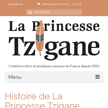
Votre panier
Votre panier d'achats
-
0.00
€
Rechercher
:
Créations chics et pratiques cousues en France depuis 2011
Menu
Accueil
Histoire de La
Contact
Princesse Tzigane