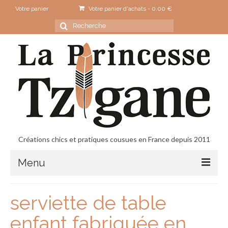
Votre panier
Votre panier d'achats
-
0.00
€
Rechercher
:
Créations chics et pratiques cousues en France depuis 2011
Menu
Accueil
serviette de table
Contact
enfant fabriquée en