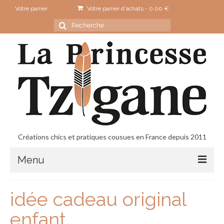
Votre panier
Votre panier d'achats
-
0.00
€
Rechercher
:
Créations chics et pratiques cousues en France depuis 2011
Menu
Accueil
idée cadeau original
Contact
enfant