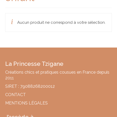
Idées cadeaux
Cadeaux FEMME
Aucun produit ne correspond à votre sélection.
Cadeaux HOMME
Cadeaux ENFANTS
Cadeaux NAISSANCE
Bons plans
La Princesse Tzigane
A propos
Créations chics et pratiques cousues en France depuis
Histoire
2011
SIRET : 79088268200012
Actualités
CONTACT
Revue de presse
MENTIONS LÉGALES
Revendeurs