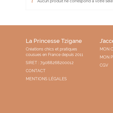
Aucun produit ne correspond à votre séle
La Princesse Tzigane
J’ac
Créations chics et pratiques
MON 
cousues en France depuis 2011
MON P
SIRET : 79088268200012
CGV
CONTACT
MENTIONS LÉGALES