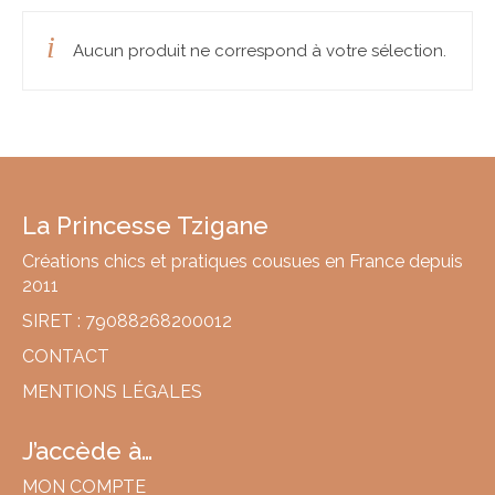
Idées cadeaux
Aucun produit ne correspond à votre sélection.
Cadeaux FEMME
Cadeaux HOMME
Cadeaux ENFANTS
Cadeaux NAISSANCE
La Princesse Tzigane
Bons plans
Créations chics et pratiques cousues en France depuis
A propos
2011
SIRET : 79088268200012
Histoire
CONTACT
Actualités
MENTIONS LÉGALES
Revue de presse
J’accède à…
Revendeurs
MON COMPTE