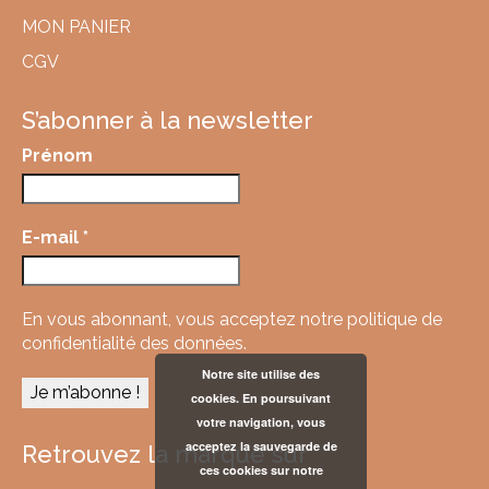
MON PANIER
CGV
S’abonner à la newsletter
Prénom
E-mail
*
En vous abonnant, vous acceptez
notre politique de
confidentialité des données.
Notre site utilise des
cookies. En poursuivant
votre navigation, vous
acceptez la sauvegarde de
Retrouvez la marque sur
ces cookies sur notre