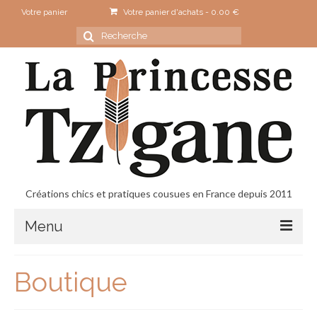
Votre panier
Votre panier d'achats
-
0.00
€
Rechercher
:
Créations chics et pratiques cousues en France depuis 2011
Menu
Accueil
Boutique
Contact